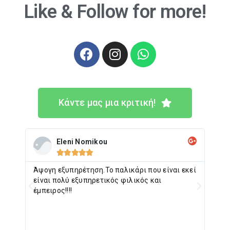
Like & Follow
for more!
Κάντε μας μια κριτική!
Eleni Nomikou





εκεί
Άψογη εξυπηρέτηση.Το παλικάρι που είναι εκεί
Οι 
είναι πολύ εξυπηρετικός φιλικός και
εχω
έμπειρος!!!!
στη
αυτ
μι
λει